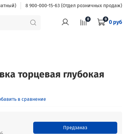
латный)
8 900-000-15-63 (Отдел розничных продаж)
0
0
0 руб
овка торцевая глубокая
обавить в сравнение
Предзаказ
уб