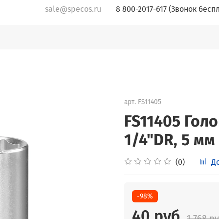
sale@specos.ru
8 800-2017-617 (Звонок бесп
арт.
FS11405
FS11405 Гол
1/4"DR, 5 мм
(0)
Д
-98%
40 руб
1 768 р