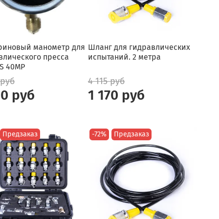
риновый манометр для
Шланг для гидравлических
влического пресса
испытаний. 2 метра
S 40MP
 руб
4 115 руб
40 руб
1 170 руб
Предзаказ
-72%
Предзаказ