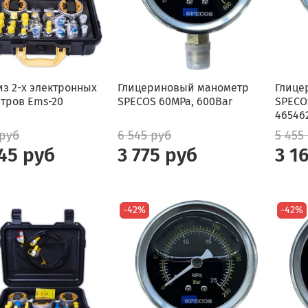
из 2-х электронных
Глицериновый манометр
Глице
тров Ems-20
SPECOS 60MPa, 600Bar
SPECO
46546
 руб
6 545 руб
5 455
45 руб
3 775 руб
3 1
-42%
-42%