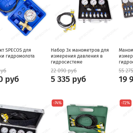
кт SPECOS для
Набор 3х манометров для
Маном
ки гидромолота
измерения давления в
измер
гидросистеме
гидро
руб
22 090 руб
55 27
0 руб
5 335 руб
19 
-74%
-72%