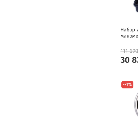
Набор 
маноме
111 69
30 8
-71%