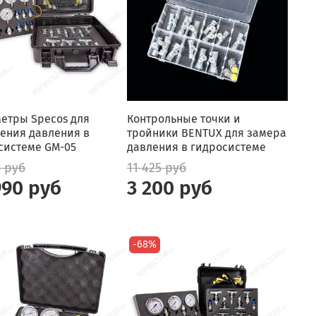
етры Specos для
Контрольные точки и
ения давления в
тройники BENTUX для замера
системе GM-05
давления в гидросистеме
5 руб
11 425 руб
990 руб
3 200 руб
-68%