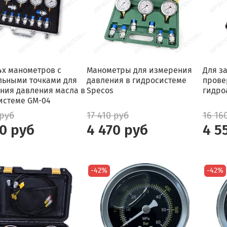
4х манометров с
Манометры для измерения
Для з
льными точками для
давления в гидросистеме
прове
ния давления масла в
Specos
гидро
истеме GM-04
 руб
17 410 руб
16 16
0 руб
4 470 руб
4 5
-42%
-42%