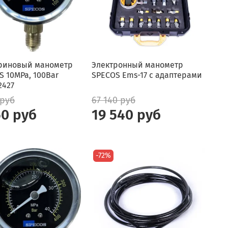
риновый манометр
Электронный манометр
S 10MPa, 100Bar
SPECOS Ems-17 c адаптерами
2427
 руб
67 140 руб
60 руб
19 540 руб
-72%