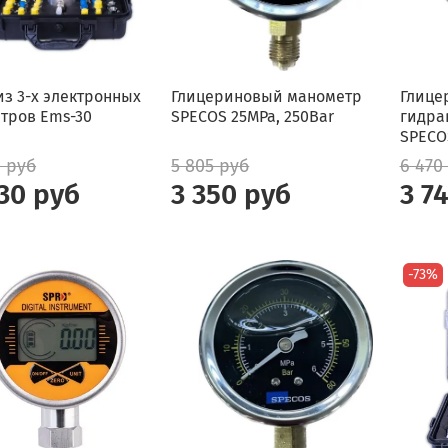
из 3-х электронных
Глицериновый манометр
Глице
тров Ems-30
SPECOS 25MPa, 250Bar
гидра
SPECO
0 руб
5 805 руб
6 470
30 руб
3 350 руб
3 7
-73%