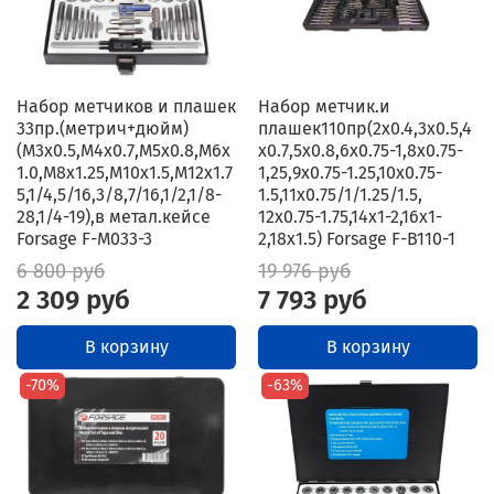
Набор метчиков и плашек
Набор метчик.и
33пр.(метрич+дюйм)
плашек110пр(2х0.4,3х0.5,4
(М3х0.5,М4х0.7,М5х0.8,М6х
х0.7,5х0.8,6х0.75-1,8х0.75-
1.0,М8х1.25,М10х1.5,М12х1.7
1,25,9х0.75-1.25,10х0.75-
5,1/4,5/16,3/8,7/16,1/2,1/8-
1.5,11х0.75/1/1.25/1.5,
28,1/4-19),в метал.кейсе
12х0.75-1.75,14х1-2,16х1-
Forsage F-M033-3
2,18х1.5) Forsage F-B110-1
6 800 руб
19 976 руб
2 309 руб
7 793 руб
В корзину
В корзину
-70%
-63%