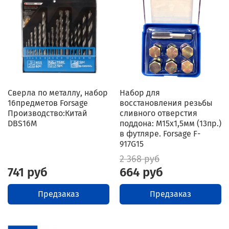
Сверла по металлу, набор
Набор для
16предметов Forsage
восстановления резьбы
Производство:Китай
сливного отверстия
DBS16M
поддона: M15х1,5мм (13пр.)
в футляре. Forsage F-
917G15
2 368 руб
741 руб
664 руб
Предзаказ
Предзаказ