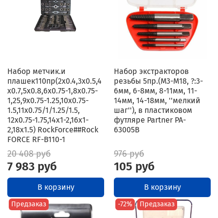
Набор метчик.и
Набор экстракторов
плашек110пр(2х0.4,3х0.5,4
резьбы 5пр.(М3-М18, ?:3-
х0.7,5х0.8,6х0.75-1,8х0.75-
6мм, 6-8мм, 8-11мм, 11-
1,25,9х0.75-1.25,10х0.75-
14мм, 14-18мм, ''мелкий
1.5,11х0.75/1/1.25/1.5,
шаг''), в пластиковом
12х0.75-1.75,14х1-2,16х1-
футляре Partner PA-
2,18х1.5) RockForce##Rock
63005B
FORCE RF-B110-1
20 408 руб
976 руб
7 983 руб
105 руб
В корзину
В корзину
Предзаказ
-72%
Предзаказ