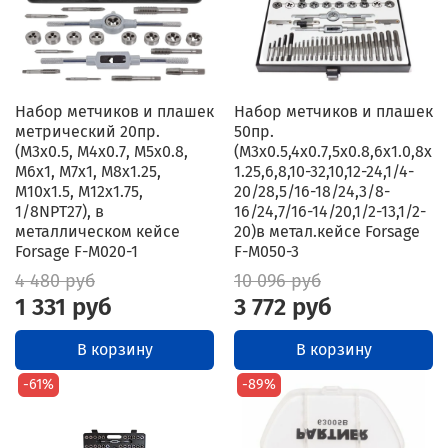
Набор метчиков и плашек
Набор метчиков и плашек
метрический 20пр.
50пр.
(М3х0.5, М4х0.7, М5х0.8,
(М3х0.5,4х0.7,5х0.8,6х1.0,8х
М6х1, М7х1, М8х1.25,
1.25,6,8,10-32,10,12-24,1/4-
М10х1.5, М12х1.75,
20/28,5/16-18/24,3/8-
1/8NPT27), в
16/24,7/16-14/20,1/2-13,1/2-
металлическом кейсе
20)в метал.кейсе Forsage
Forsage F-M020-1
F-M050-3
4 480 руб
10 096 руб
1 331 руб
3 772 руб
В корзину
В корзину
-61%
-89%