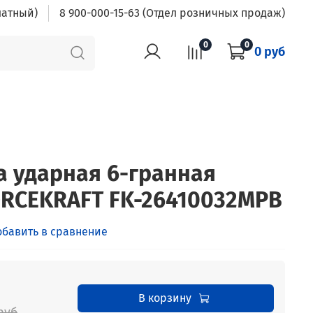
латный)
8 900-000-15-63 (Отдел розничных продаж)
0
0
0 руб
а ударная 6-гранная
FORCEKRAFT FK-26410032MPB
обавить в сравнение
В корзину
руб