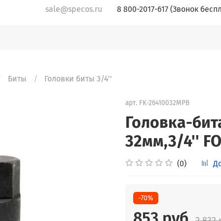
sale@specos.ru
8 800-2017-617 (Звонок бесп
Биты
Головки биты 3/4''
арт.
FK-26410032MPB
Головка-бит
32мм,3/4'' 
(0)
Д
-70%
853 руб
2 832 