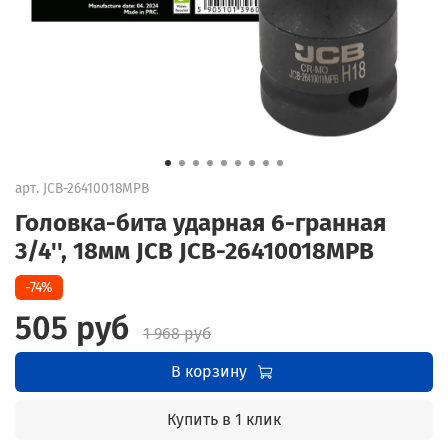
арт.
JCB-26410018MPB
Головка-бита ударная 6-гранная
3/4'', 18мм JCB JCB-26410018MPB
-74%
505 руб
1 968 руб
В корзину
Купить в 1 клик