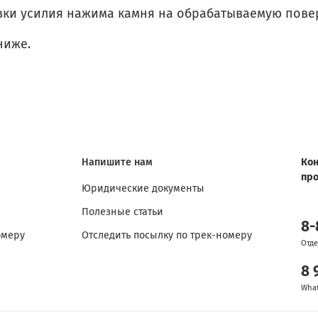
вки усилия нажима камня на обрабатываемую пове
ниже.
Напишите нам
Кон
пр
Юридические документы
Полезные статьи
8-
омеру
Отследить посылку по трек-номеру
Отде
8 
Wha