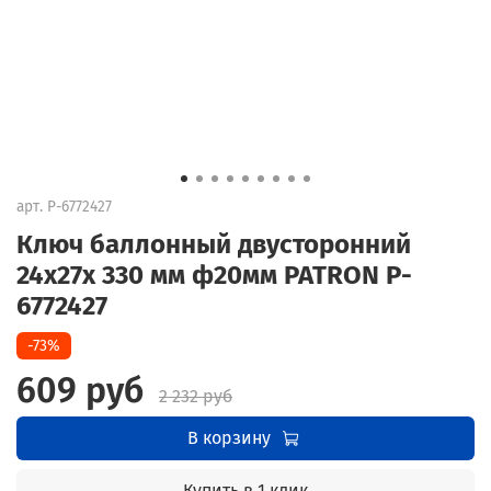
арт.
P-6772427
Ключ баллонный двусторонний
24х27х 330 мм ф20мм PATRON P-
6772427
-73%
609 руб
2 232 руб
В корзину
Купить в 1 клик