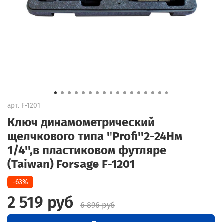
арт.
F-1201
Ключ динамометрический
щелчкового типа ''Profi''2-24Нм
1/4'',в пластиковом футляре
(Taiwan) Forsage F-1201
-63%
2 519 руб
6 896 руб