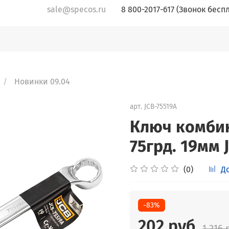
sale@specos.ru
8 800-2017-617 (Звонок бесп
Новинки 09.04
арт.
JCB-75519A
Ключ комбин
75грд. 19мм 
(0)
Д
-83%
202 руб
1 216 