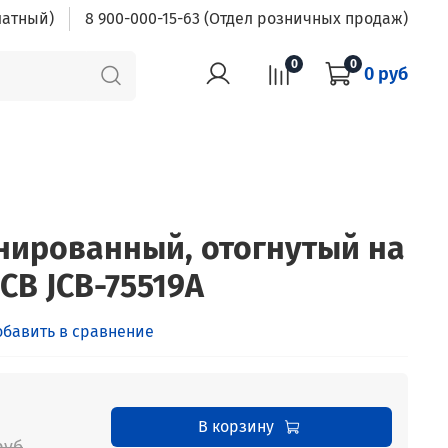
латный)
8 900-000-15-63 (Отдел розничных продаж)
0
0
0 руб
ированный, отогнутый на
JCB JCB-75519A
обавить в сравнение
В корзину
руб