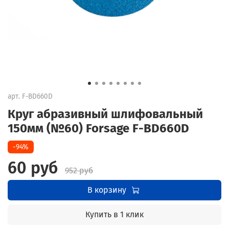
арт.
F-BD660D
Круг абразивный шлифовальный
150мм (№60) Forsage F-BD660D
-94%
60 руб
952 руб
В корзину
Купить в 1 клик