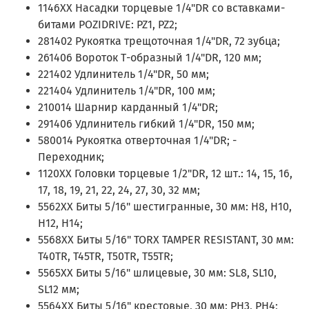
1146XX Насадки торцевые 1/4"DR со вставками-
битами POZIDRIVE: PZ1, PZ2;
281402 Рукоятка трещоточная 1/4"DR, 72 зубца;
261406 Вороток Т-образный 1/4"DR, 120 мм;
221402 Удлинитель 1/4"DR, 50 мм;
221404 Удлинитель 1/4"DR, 100 мм;
210014 Шарнир карданный 1/4"DR;
291406 Удлинитель гибкий 1/4"DR, 150 мм;
580014 Рукоятка отверточная 1/4"DR; -
Переходник;
1120XX Головки торцевые 1/2"DR, 12 шт.: 14, 15, 16,
17, 18, 19, 21, 22, 24, 27, 30, 32 мм;
5562XX Биты 5/16" шестигранные, 30 мм: H8, H10,
H12, H14;
5568XX Биты 5/16" TORX TAMPER RESISTANT, 30 мм:
T40TR, T45TR, T50TR, T55TR;
5565XX Биты 5/16" шлицевые, 30 мм: SL8, SL10,
SL12 мм;
5564XX Биты 5/16" крестовые, 30 мм: PH3, PH4;