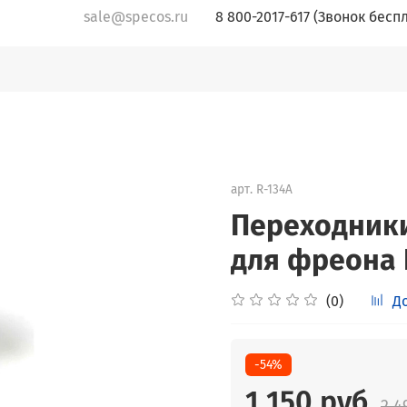
sale@specos.ru
8 800-2017-617 (Звонок бесп
арт.
R-134A
Переходники
для фреона 
(0)
Д
-54%
1 150 руб
2 4