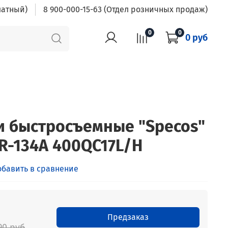
латный)
8 900-000-15-63 (Отдел розничных продаж)
0
0
0 руб
 быстросъемные "Specos"
R-134A 400QC17L/H
обавить в сравнение
Предзаказ
90 руб