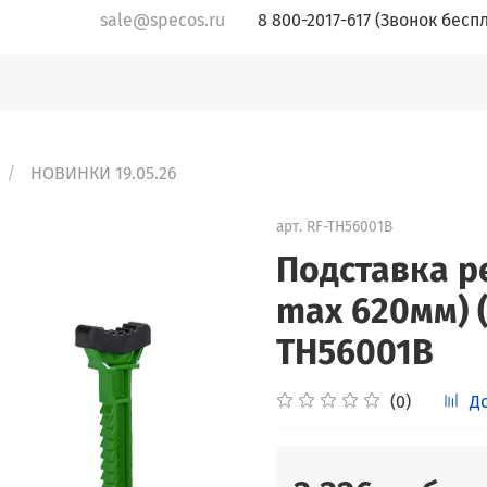
sale@specos.ru
8 800-2017-617 (Звонок бесп
НОВИНКИ 19.05.26
арт.
RF-TH56001B
Подставка р
max 620мм) (
TH56001B
(0)
Д