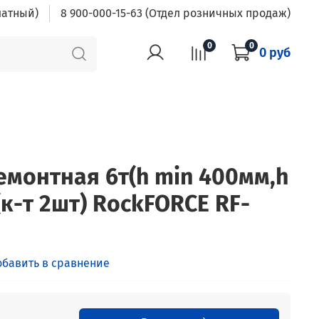
латный)
8 900-000-15-63 (Отдел розничных продаж)
0
0
0 руб
емонтная 6т(h min 400мм,h
к-т 2шт) RockFORCE RF-
обавить в сравнение