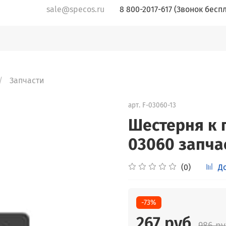
sale@specos.ru
8 800-2017-617 (Звонок бесп
Запчасти
арт.
F-03060-13
Шестерня к 
03060 запча
(0)
Д
-73%
267 руб
986 ру