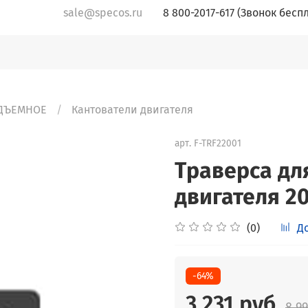
sale@specos.ru
8 800-2017-617 (Звонок бесп
ДЪЕМНОЕ
Кантователи двигателя
арт.
F-TRF22001
Траверса дл
двигателя 20
(0)
Д
-64%
3 231 руб
8 9