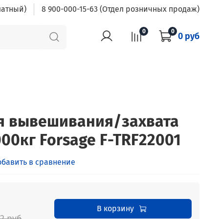
латный)
8 900-000-15-63 (Отдел розничных продаж)
0
0
0 руб
я вывешивания/захвата
00кг Forsage F-TRF22001
обавить в сравнение
В корзину
92 руб