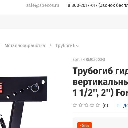
sale@specos.ru
8 800-2017-617 (Звонок бесп
Металлообработка
Трубогибы
арт.
F-TRM03003-3
Трубогиб ги
вертикальный 12
1 1/2'', 2'')
(0)
Д
-63%