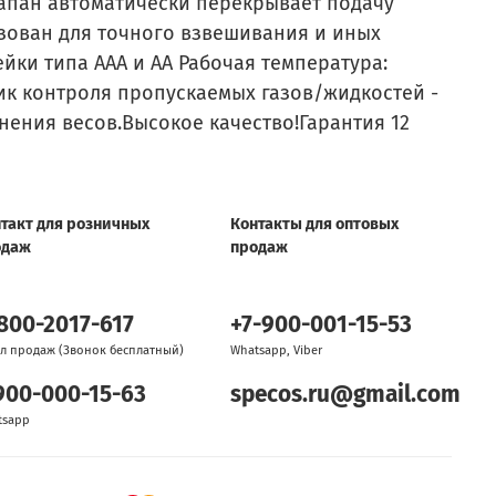
апан автоматически перекрывает подачу
ьзован для точного взвешивания и иных
йки типа ААА и АА Рабочая температура:
чик контроля пропускаемых газов/жидкостей -
анения весов.Высокое качество!Гарантия 12
такт для розничных
Контакты для оптовых
одаж
продаж
800-2017-617
+7-900-001-15-53
л продаж (Звонок бесплатный)
Whatsapp, Viber
900-000-15-63
specos.ru@gmail.com
tsapp