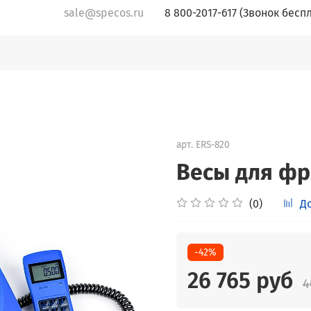
sale@specos.ru
8 800-2017-617 (Звонок бесп
арт.
ERS-820
Весы для фр
(0)
Д
-42%
26 765 руб
4