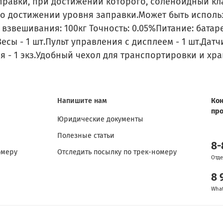
равки, при достижении которого, соленоидный кл
т о достижении уровня заправки.Может быть испол
взвешивания: 100кг Точность: 0.05%Питание: батаре
сы - 1 шт.Пульт управления с дисплеем - 1 шт.Дат
я - 1 экз.Удобный чехол для транспортировки и хр
Напишите нам
Кон
пр
Юридические документы
Полезные статьи
8-
омеру
Отследить посылку по трек-номеру
Отде
8 
Wha