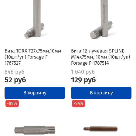
Бита TORX T27х75мм,10мм
Бита 12-лучевая SPLINE
(10шт/уп) Forsage F-
M14х75мм, 10мм (10шт/уп)
1767527
Forsage F-1787514
848 руб
1 040 руб
52 руб
129 руб
В корзину
В корзину
-89%
-94%