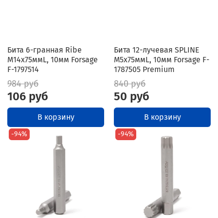
Бита 6-гранная Ribe
Бита 12-лучевая SPLINE
M14х75ммL, 10мм Forsage
M5х75ммL, 10мм Forsage F-
F-1797514
1787505 Premium
984 руб
840 руб
106 руб
50 руб
В корзину
В корзину
-94%
-94%