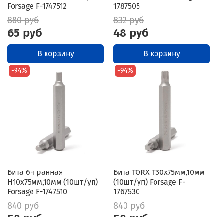
Forsage F-1747512
1787505
880 руб
832 руб
65 руб
48 руб
В корзину
В корзину
-94%
-94%
Бита 6-гранная
Бита TORX T30х75мм,10мм
H10х75мм,10мм (10шт/уп)
(10шт/уп) Forsage F-
Forsage F-1747510
1767530
840 руб
840 руб