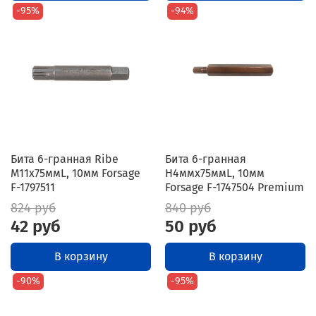
-95%
-94%
Бита 6-гранная Ribe
Бита 6-гранная
M11х75ммL, 10мм Forsage
H4ммх75ммL, 10мм
F-1797511
Forsage F-1747504 Premium
824 руб
840 руб
42 руб
50 руб
В корзину
В корзину
-90%
-95%