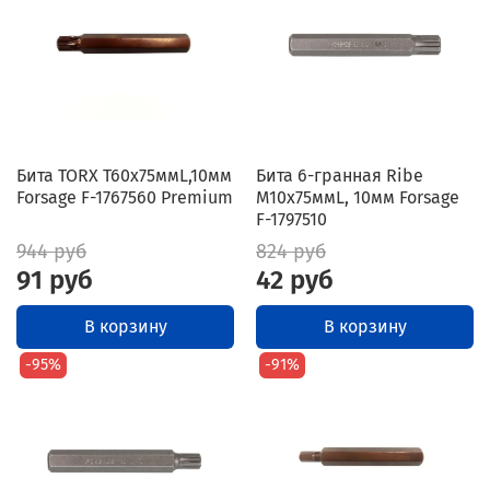
Бита TORX T60x75ммL,10мм
Бита 6-гранная Ribe
Forsage F-1767560 Premium
M10х75ммL, 10мм Forsage
F-1797510
944 руб
824 руб
91 руб
42 руб
В корзину
В корзину
-95%
-91%