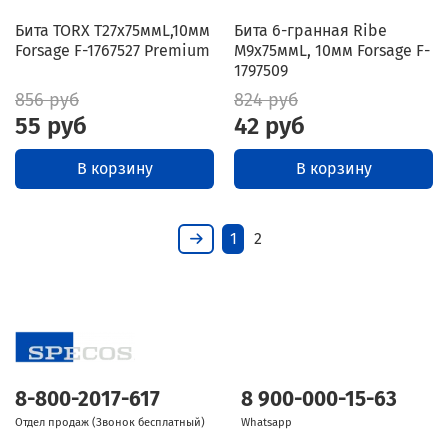
Бита TORX T27x75ммL,10мм
Бита 6-гранная Ribe
Forsage F-1767527 Premium
M9х75ммL, 10мм Forsage F-
1797509
856 руб
824 руб
55 руб
42 руб
В корзину
В корзину
1
2
8-800-2017-617
8 900-000-15-63
Отдел продаж (Звонок бесплатный)
Whatsapp