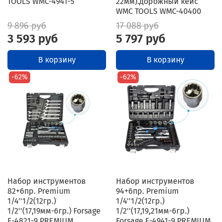
TOOLS WMC-4941-5
22мм).дорожный кейс
WMC TOOLS WMC-40400
9 896 руб
17 088 руб
3 593 руб
5 797 руб
В корзину
В корзину
-62%
-62%
Набор инструментов
Набор инструментов
82+6пр. Premium
94+6пр. Premium
1/4''1/2(12гр.)
1/4''1/2(12гр.)
1/2''(17,19мм-6гр.) Forsage
1/2''(17,19,21мм-6гр.)
F-4821-9 PREMIUM
Forsage F-4941-9 PREMIUM