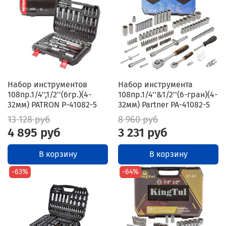
Набор инструментов
Набор инструмента
108пр.1/4'',1/2''(6гр.)(4-
108пр.1/4''&1/2''(6-гран)(4-
32мм) PATRON P-41082-5
32мм) Partner PA-41082-5
13 128 руб
8 960 руб
4 895 руб
3 231 руб
В корзину
В корзину
-63%
-64%