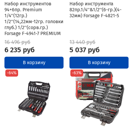
Набор инструментов
Набор инструмента
94+6пр. Premium
82пр.1/4''&1/2''(6-гр.)(4-
1/4''(12гр.)
32мм) Forsage F-4821-5
1/2''(14,22мм-12гр. головки
глуб.) 1/2''(сорв.гр.)
Forsage F-4941-7 PREMIUM
16 496 руб
13 440 руб
6 235 руб
5 037 руб
В корзину
В корзину
-64%
-63%