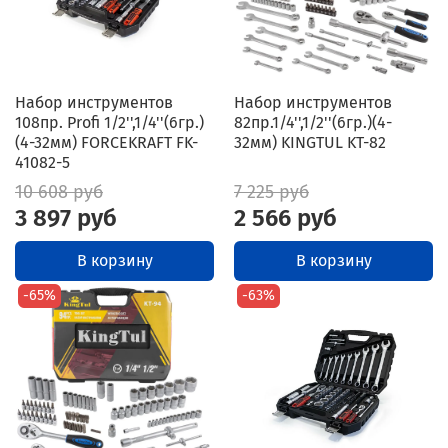
Набор инструментов
Набор инструментов
108пр. Profi 1/2'',1/4''(6гр.)
82пр.1/4'',1/2''(6гр.)(4-
(4-32мм) FORCEKRAFT FK-
32мм) KINGTUL KT-82
41082-5
10 608 руб
7 225 руб
3 897 руб
2 566 руб
В корзину
В корзину
-65%
-63%