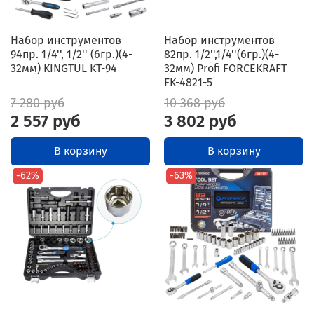
Набор инструментов
Набор инструментов
94пр. 1/4'', 1/2'' (6гр.)(4-
82пр. 1/2'',1/4''(6гр.)(4-
32мм) KINGTUL KT-94
32мм) Profi FORCEKRAFT
FK-4821-5
7 280 руб
10 368 руб
2 557 руб
3 802 руб
В корзину
В корзину
-62%
-63%