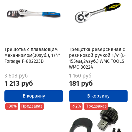
Трещотка с плавающим
Трещотка реверсивная с
механизмом(30зуб.), 1/4''
резиновой ручкой 1/4''(L-
Forsage F-802223D
155мм,24зуб.) WMC TOOLS
WMC-80224
3 608 руб
1 160 руб
1 213 руб
181 руб
В корзину
В корзину
-86%
Предзаказ
-92%
Предзаказ