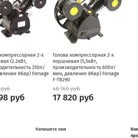
 компрессорная 2-х
Голова компрессорная 2-х
ая (2.2кВт,
поршневая (5,5кВт,
одительность 250л/
производительность 600л/
вление 8бар) Forsage
мин, давление 8бар) Forsage
F-TB290
 руб
48 160 руб
98 руб
17 820 руб
Напишите нам
Кон
пр