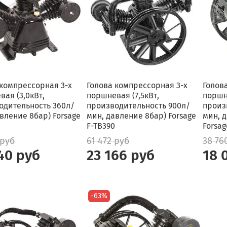
 компрессорная 3-х
Голова компрессорная 3-х
Голов
ая (3,0кВт,
поршневая (7,5кВт,
поршн
одительность 360л/
производительность 900л/
произ
вление 8бар) Forsage
мин, давление 8бар) Forsage
мин, д
F-TB390
Forsag
 руб
61 472 руб
38 76
40 руб
23 166 руб
18 
-63%