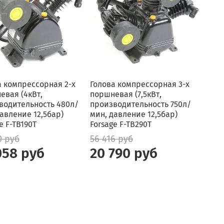
а компрессорная 2-х
Голова компрессорная 3-х
евая (4кВт,
поршневая (7,5кВт,
водительность 480л/
производительность 750л/
авление 12,5бар)
мин, давление 12,5бар)
e F-TB190T
Forsage F-TB290T
0 руб
56 416 руб
058 руб
20 790 руб