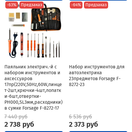
-63%
Предзаказ
-64%
Предзаказ
Паяльник электрич.-й с
Набор инструментов для
набором инструментов и
автоэлектрика
аксессуаров
23предметов Forsage F-
17пр(220V,50Hz,60W,пинце
8272-23
т-2шт,крючки-4шт,лопатк
и-6шт,отвертки-
РН000,SL3мм,расходники)
в сумке Forsage F-8272-17
7 440 руб
6 536 руб
2 738 руб
2 373 руб