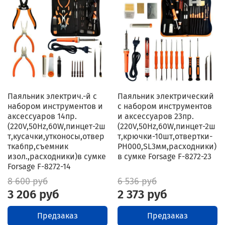
Паяльник электрич.-й с
Паяльник электрический
набором инструментов и
с набором инструментов
аксессуаров 14пр.
и аксессуаров 23пр.
(220V,50Hz,60W,пинцет-2ш
(220V,50Hz,60W,пинцет-2ш
т,кусачки,утконосы,отвер
т,крючки-10шт,отвертки-
тка6пр,съемник
РН000,SL3мм,расходники)
изол.,расходники)в сумке
в сумке Forsage F-8272-23
Forsage F-8272-14
8 600 руб
6 536 руб
3 206 руб
2 373 руб
Предзаказ
Предзаказ