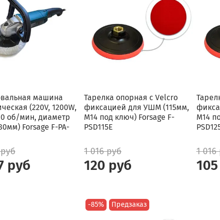
вальная машина
Тарелка опорная с Velcro
Тарелк
ческая (220V, 1200W,
фиксацией для УШМ (115мм,
фикса
00 об/мин, диаметр
М14 под ключ) Forsage F-
М14 по
80мм) Forsage F-PA-
PSD115E
PSD12
 руб
1 016 руб
1 016
7 руб
120 руб
105
-85%
Предзаказ