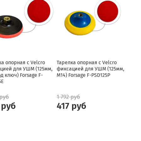
а опорная с Velcro
Тарелка опорная с Velcro
цией для УШМ (125мм,
фиксацией для УШМ (125мм,
д ключ) Forsage F-
М14) Forsage F-PSD125P
5E
 руб
1 792 руб
 руб
417 руб