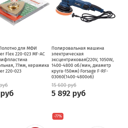
 Полотно для МФИ
Полировальная машина
r Flex 220-023 MF-AC
электрическая
лифпластина
эксцентриковая(220V, 1050W,
ольная, 77мм, керамика
1400-4800 об/мин, диаметр
r 220-023
круга-150мм) Forsage F-RF-
03060(1400-4800об)
 руб
15 600 руб
 руб
5 892 руб
-77%