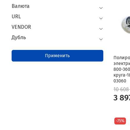
Валюта
URL
VENDOR
Дубль
Применить
Полиро
электри
800-36
круга-1
03060
10 608
3 89
-75%