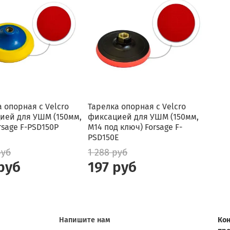
 опорная с Velcro
Тарелка опорная с Velcro
ией для УШМ (150мм,
фиксацией для УШМ (150мм,
rsage F-PSD150P
М14 под ключ) Forsage F-
PSD150E
руб
1 288 руб
руб
197 руб
Напишите нам
Кон