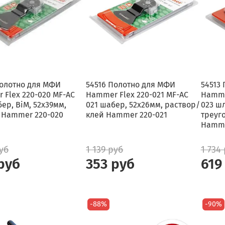
Полотно для МФИ
54516 Полотно для МФИ
54513
 Flex 220-020 MF-AC
Hammer Flex 220-021 MF-AC
Hamme
ер, BiM, 52x39мм,
021 шабер, 52x26мм, раствор/
023 ш
 Hammer 220-020
клей Hammer 220-021
треуг
Hamme
руб
1 139 руб
1 734
руб
353 руб
619
-88%
-90%