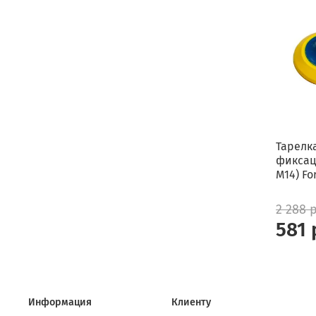
Тарелка
фиксац
М14) Fo
2 288 
581 
Информация
Клиенту