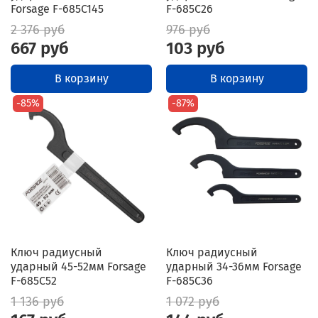
Forsage F-685C145
F-685C26
2 376 руб
976 руб
667 руб
103 руб
В корзину
В корзину
-85%
-87%
Ключ радиусный
Ключ радиусный
ударный 45-52мм Forsage
ударный 34-36мм Forsage
F-685C52
F-685C36
1 136 руб
1 072 руб