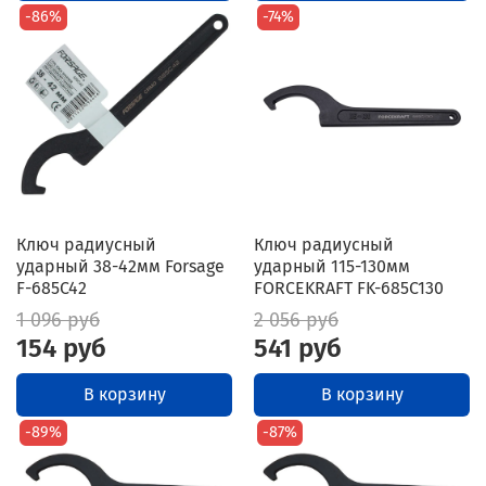
-86%
-74%
Ключ радиусный
Ключ радиусный
ударный 38-42мм Forsage
ударный 115-130мм
F-685C42
FORCEKRAFT FK-685C130
1 096 руб
2 056 руб
154 руб
541 руб
В корзину
В корзину
-89%
-87%