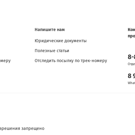
Напишите нам
Кон
пр
Юридические документы
Полезные статьи
8-
омеру
Отследить посылку по трек-номеру
Отде
8 
Wha
разрешения запрещено