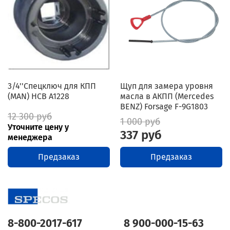
3/4''Спецключ для КПП
Щуп для замера уровня
(MAN) HCB A1228
масла в АКПП (Mercedes
BENZ) Forsage F-9G1803
12 300 руб
1 000 руб
Уточните цену у
337 руб
менеджера
Предзаказ
Предзаказ
8-800-2017-617
8 900-000-15-63