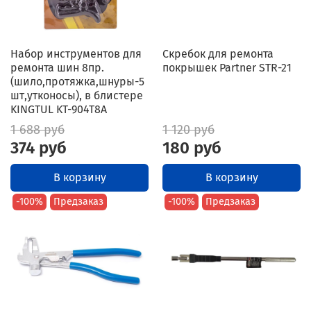
Набор инструментов для
Скребок для ремонта
ремонта шин 8пр.
покрышек Partner STR-21
(шило,протяжка,шнуры-5
шт,утконосы), в блистере
KINGTUL KT-904T8A
1 688 руб
1 120 руб
374 руб
180 руб
В корзину
В корзину
-100%
Предзаказ
-100%
Предзаказ