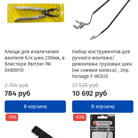
Клещи для извлечения
Набор инструментов для
вентиля б/к шин 230мм, в
ручного монтажа/
блистере Partner PA-
демонтажа грузовых шин
04B0010
(не снимая колеса) , 3пр.
Forsage F-903U5
2 704 руб
27 528 руб
784 руб
10 692 руб
В корзину
В корзину
-70%
-93%