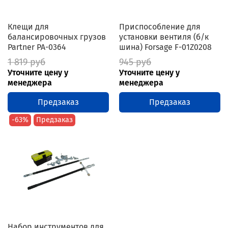
Клещи для
Приспособление для
балансировочных грузов
установки вентиля (б/к
Partner PA-0364
шина) Forsage F-01Z0208
1 819 руб
945 руб
Уточните цену у
Уточните цену у
менеджера
менеджера
Предзаказ
Предзаказ
-63%
Предзаказ
Набор инструментов для