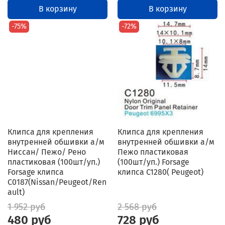
В корзину
В корзину
-75%
-72%
Клипса для крепления
Клипса для крепления
внутренней обшивки а/м
внутренней обшивки а/м
Ниссан/ Пежо/ Рено
Пежо пластиковая
пластиковая (100шт/уп.)
(100шт/уп.) Forsage
Forsage клипса
клипса C1280( Peugeot)
C0187(Nissan/Peugeot/Ren
ault)
1 952 руб
2 568 руб
480 руб
728 руб