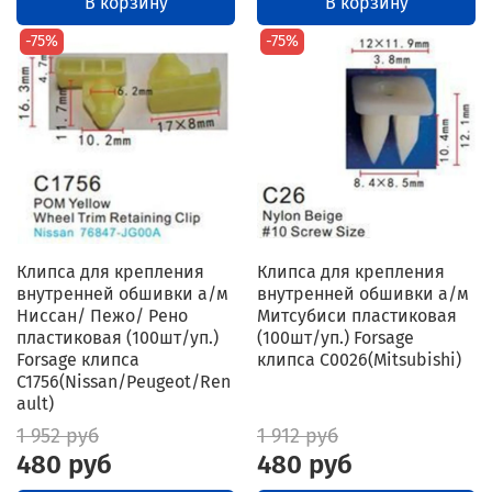
В корзину
В корзину
-75%
-75%
Клипса для крепления
Клипса для крепления
внутренней обшивки а/м
внутренней обшивки а/м
Ниссан/ Пежо/ Рено
Митсубиси пластиковая
пластиковая (100шт/уп.)
(100шт/уп.) Forsage
Forsage клипса
клипса C0026(Mitsubishi)
C1756(Nissan/Peugeot/Ren
ault)
1 952 руб
1 912 руб
480 руб
480 руб