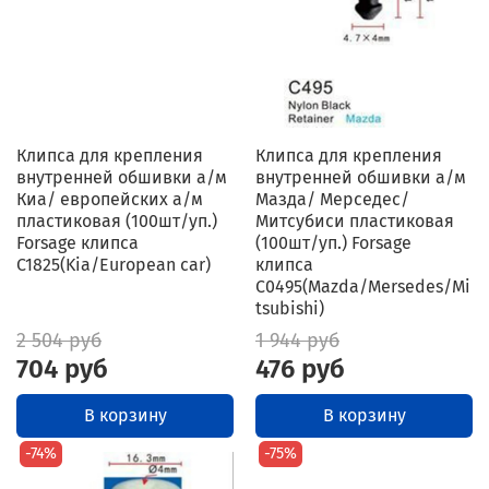
Клипса для крепления
Клипса для крепления
внутренней обшивки а/м
внутренней обшивки а/м
Киа/ европейских а/м
Мазда/ Мерседес/
пластиковая (100шт/уп.)
Митсубиси пластиковая
Forsage клипса
(100шт/уп.) Forsage
C1825(Kia/European car)
клипса
C0495(Mazda/Mersedes/Mi
tsubishi)
2 504 руб
1 944 руб
704 руб
476 руб
В корзину
В корзину
-74%
-75%