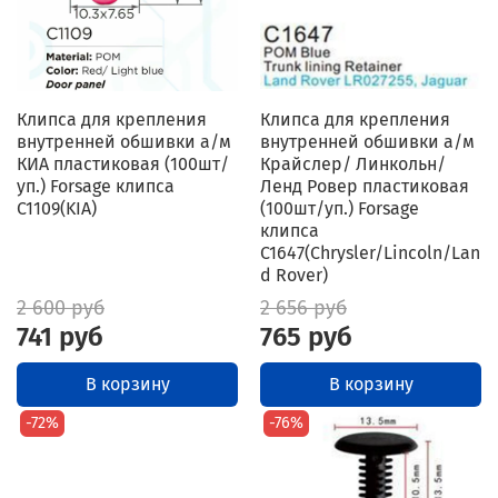
Клипса для крепления
Клипса для крепления
внутренней обшивки а/м
внутренней обшивки а/м
КИА пластиковая (100шт/
Крайслер/ Линкольн/
уп.) Forsage клипса
Ленд Ровер пластиковая
C1109(KIA)
(100шт/уп.) Forsage
клипса
C1647(Chrysler/Lincoln/Lan
d Rover)
2 600 руб
2 656 руб
741 руб
765 руб
В корзину
В корзину
-72%
-76%