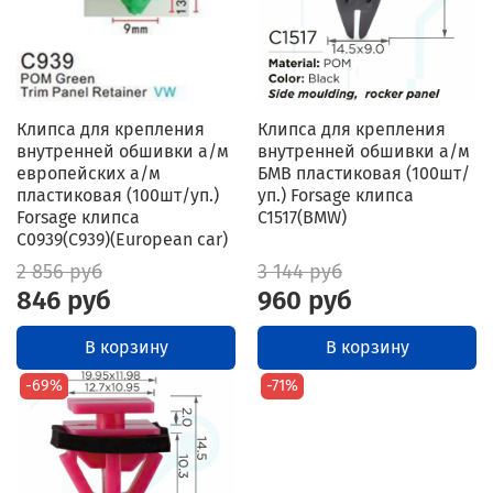
Клипса для крепления
Клипса для крепления
внутренней обшивки а/м
внутренней обшивки а/м
европейских а/м
БМВ пластиковая (100шт/
пластиковая (100шт/уп.)
уп.) Forsage клипса
Forsage клипса
C1517(BMW)
C0939(C939)(European car)
2 856 руб
3 144 руб
846 руб
960 руб
В корзину
В корзину
-69%
-71%