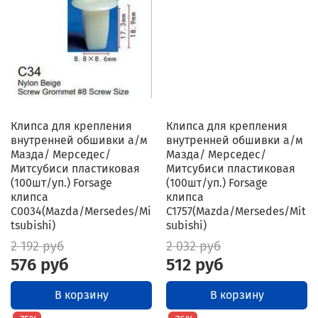
Клипса для крепления
Клипса для крепления
внутренней обшивки а/м
внутренней обшивки а/м
Мазда/ Мерседес/
Мазда/ Мерседес/
Митсубиси пластиковая
Митсубиси пластиковая
(100шт/уп.) Forsage
(100шт/уп.) Forsage
клипса
клипса
C0034(Mazda/Mersedes/Mi
C1757(Mazda/Mersedes/Mit
tsubishi)
subishi)
2 192 руб
2 032 руб
576 руб
512 руб
В корзину
В корзину