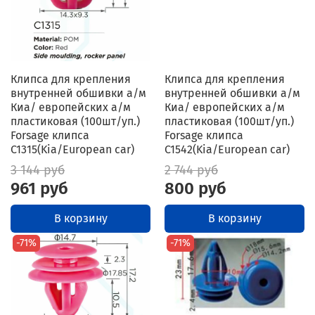
Клипса для крепления
Клипса для крепления
внутренней обшивки а/м
внутренней обшивки а/м
Киа/ европейских а/м
Киа/ европейских а/м
пластиковая (100шт/уп.)
пластиковая (100шт/уп.)
Forsage клипса
Forsage клипса
C1315(Kia/European car)
C1542(Kia/European car)
3 144 руб
2 744 руб
961 руб
800 руб
В корзину
В корзину
-71%
-71%