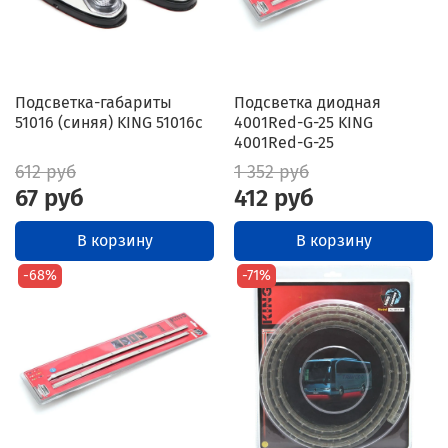
Подсветка-габариты
Подсветка диодная
51016 (синяя) KING 51016с
4001Red-G-25 KING
4001Red-G-25
612 руб
1 352 руб
67 руб
412 руб
В корзину
В корзину
-68%
-71%