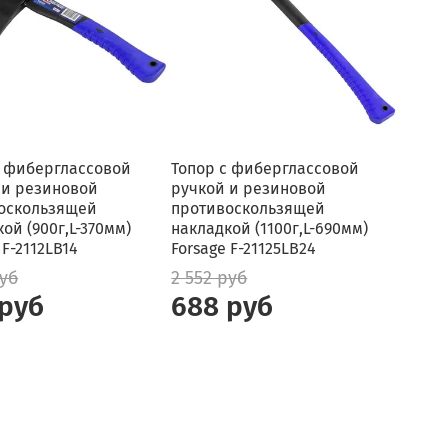
с фиберглассовой
Топор с фиберглассовой
 и резиновой
ручкой и резиновой
оскользящей
противоскользящей
ой (900г,L-370мм)
накладкой (1100г,L-690мм)
 F-2112LB14
Forsage F-21125LB24
руб
2 552 руб
 руб
688 руб