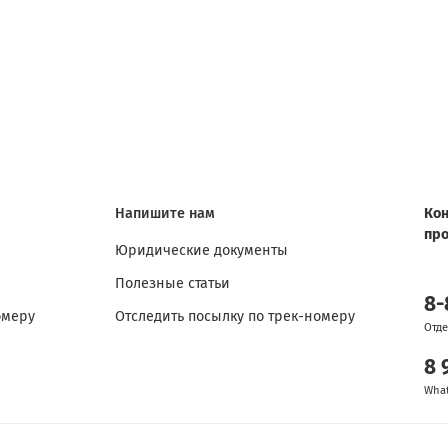
Напишите нам
Кон
пр
Юридические документы
Полезные статьи
8-
омеру
Отследить посылку по трек-номеру
Отде
8 
Wha