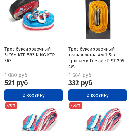
Трос буксировочный
Трос буксировочный
5т*6м KTP-563 KING KTP-
тканая лента 4м 3,5т с
563
крюками Forsage F-ST-205-
4M
1 080 руб
1 664 руб
521 руб
332 руб
В корзину
В корзину
-70%
-66%